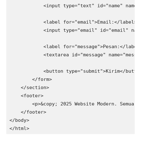
            <input type="text" id="name" name="
            <label for="email">Email:</label>

            <input type="email" id="email" name
            <label for="message">Pesan:</label>
            <textarea id="message" name="messag
            <button type="submit">Kirim</button
        </form>

    </section>

    <footer>

        <p>&copy; 2025 Website Modern. Semua ha
    </footer>

</body>
