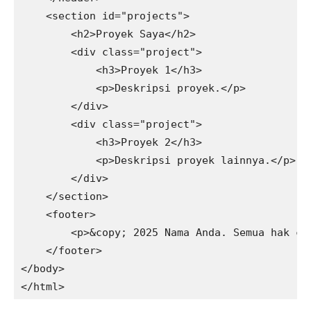
    <section id="projects">

        <h2>Proyek Saya</h2>

        <div class="project">

            <h3>Proyek 1</h3>

            <p>Deskripsi proyek.</p>

        </div>

        <div class="project">

            <h3>Proyek 2</h3>

            <p>Deskripsi proyek lainnya.</p>

        </div>

    </section>

    <footer>

        <p>&copy; 2025 Nama Anda. Semua hak cip
    </footer>

</body>
