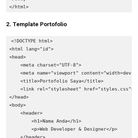
2. Template Portofolio
<!DOCTYPE html>

<html lang="id">

<head>

    <meta charset="UTF-8">

    <meta name="viewport" content="width=device
    <title>Portofolio Saya</title>

    <link rel="stylesheet" href="styles.css">

</head>

<body>

    <header>

        <h1>Nama Anda</h1>

        <p>Web Developer & Designer</p>

    </header>
