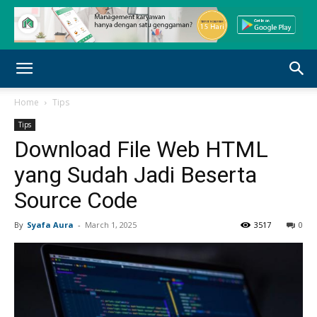
Home
Tips
Tips
Download File Web HTML
yang Sudah Jadi Beserta
Source Code
By
Syafa Aura
-
March 1, 2025
3517
0