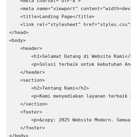
    <meta charset="UTF-8">

    <meta name="viewport" content="width=device
    <title>Landing Page</title>

    <link rel="stylesheet" href="styles.css">

</head>

<body>

    <header>

        <h1>Selamat Datang di Website Kami</h1>
        <p>Solusi terbaik untuk kebutuhan Anda<
    </header>

    <section>

        <h2>Tentang Kami</h2>

        <p>Kami menyediakan layanan terbaik unt
    </section>

    <footer>

        <p>&copy; 2025 Website Modern. Semua ha
    </footer>

</body>
