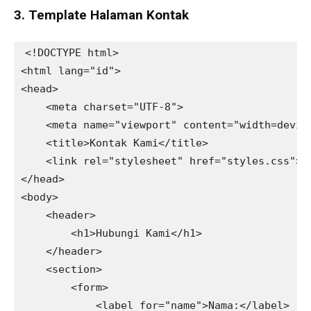
3. Template Halaman Kontak
<!DOCTYPE html>

<html lang="id">

<head>

    <meta charset="UTF-8">

    <meta name="viewport" content="width=device
    <title>Kontak Kami</title>

    <link rel="stylesheet" href="styles.css">

</head>

<body>

    <header>

        <h1>Hubungi Kami</h1>

    </header>

    <section>

        <form>

            <label for="name">Nama:</label>
