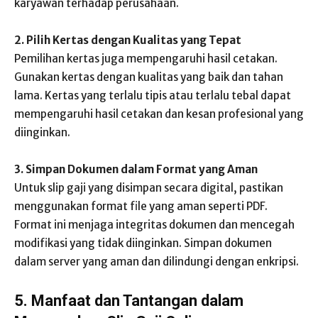
karyawan terhadap perusahaan.
2. Pilih Kertas dengan Kualitas yang Tepat
Pemilihan kertas juga mempengaruhi hasil cetakan.
Gunakan kertas dengan kualitas yang baik dan tahan
lama. Kertas yang terlalu tipis atau terlalu tebal dapat
mempengaruhi hasil cetakan dan kesan profesional yang
diinginkan.
3. Simpan Dokumen dalam Format yang Aman
Untuk slip gaji yang disimpan secara digital, pastikan
menggunakan format file yang aman seperti PDF.
Format ini menjaga integritas dokumen dan mencegah
modifikasi yang tidak diinginkan. Simpan dokumen
dalam server yang aman dan dilindungi dengan enkripsi.
5. Manfaat dan Tantangan dalam