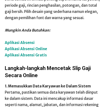
periode gaji, rincian penghasilan, potongan, dan total
gaji bersih. Pilih desain yang sederhana namun elegan,
dengan pemilihan font dan warna yang sesuai.
Mungkin Anda Butuhkan:
Aplikasi Absensi
Aplikasi Absensi Online
Aplikasi Absensi Gratis
Langkah-langkah Mencetak Slip Gaji
Secara Online
1. Memasukkan Data Karyawan ke Dalam Sistem
Pertama, pastikan semua data karyawan telah diinput
ke dalam sistem. Data ini mencakup informasi dasar
seperti nama, alamat, jabatan, dan informasi rekening