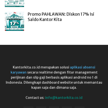
Promo PAHLAWAN: Diskon 17% Isi
Saldo Kantor Kita
Kantorkita.co.id merupakan solusi
aplikasi absensi
karyawan
secara realtime dengan fitur management
perijinan dan slip gaji berbasis aplikasi android no 1 di
Indonesia. Dilengkapi dashboard website untuk memantau
kapan saja dan dimana saja.
Contact us:
info@kantorkita.co.id