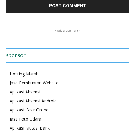
- Advertisement -
sponsor
Hosting Murah
Jasa Pembuatan Website
Aplikasi Absensi
Aplikasi Absensi Android
Aplikasi Kasir Online
Jasa Foto Udara
Aplikasi Mutasi Bank