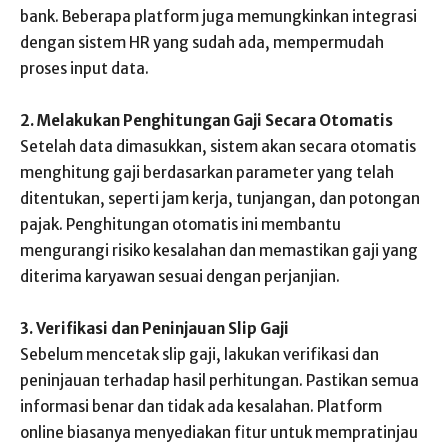
bank. Beberapa platform juga memungkinkan integrasi
dengan sistem HR yang sudah ada, mempermudah
proses input data.
2. Melakukan Penghitungan Gaji Secara Otomatis
Setelah data dimasukkan, sistem akan secara otomatis
menghitung gaji berdasarkan parameter yang telah
ditentukan, seperti jam kerja, tunjangan, dan potongan
pajak. Penghitungan otomatis ini membantu
mengurangi risiko kesalahan dan memastikan gaji yang
diterima karyawan sesuai dengan perjanjian.
3. Verifikasi dan Peninjauan Slip Gaji
Sebelum mencetak slip gaji, lakukan verifikasi dan
peninjauan terhadap hasil perhitungan. Pastikan semua
informasi benar dan tidak ada kesalahan. Platform
online biasanya menyediakan fitur untuk mempratinjau