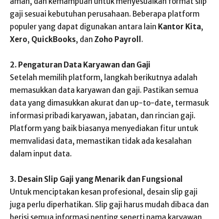
aman, dan kemampuan untuk menyesuaikan format slip
gaji sesuai kebutuhan perusahaan. Beberapa platform
populer yang dapat digunakan antara lain
Kantor Kita
,
Xero
,
QuickBooks
, dan
Zoho Payroll
.
2. Pengaturan Data Karyawan dan Gaji
Setelah memilih platform, langkah berikutnya adalah
memasukkan data karyawan dan gaji. Pastikan semua
data yang dimasukkan akurat dan up-to-date, termasuk
informasi pribadi karyawan, jabatan, dan rincian gaji.
Platform yang baik biasanya menyediakan fitur untuk
memvalidasi data, memastikan tidak ada kesalahan
dalam input data.
3. Desain Slip Gaji yang Menarik dan Fungsional
Untuk menciptakan kesan profesional, desain slip gaji
juga perlu diperhatikan. Slip gaji harus mudah dibaca dan
berisi semua informasi penting seperti nama karyawan,