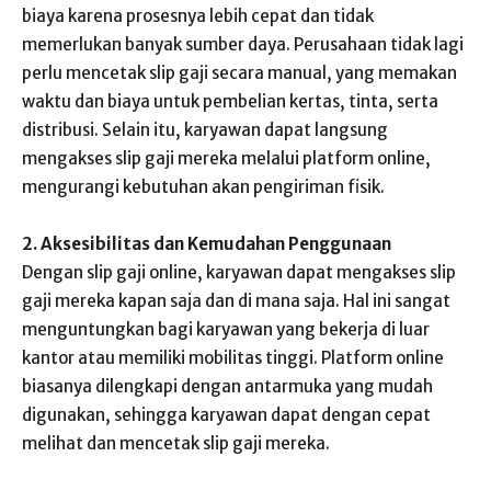
biaya karena prosesnya lebih cepat dan tidak
memerlukan banyak sumber daya. Perusahaan tidak lagi
perlu mencetak slip gaji secara manual, yang memakan
waktu dan biaya untuk pembelian kertas, tinta, serta
distribusi. Selain itu, karyawan dapat langsung
mengakses slip gaji mereka melalui platform online,
mengurangi kebutuhan akan pengiriman fisik.
2. Aksesibilitas dan Kemudahan Penggunaan
Dengan slip gaji online, karyawan dapat mengakses slip
gaji mereka kapan saja dan di mana saja. Hal ini sangat
menguntungkan bagi karyawan yang bekerja di luar
kantor atau memiliki mobilitas tinggi. Platform online
biasanya dilengkapi dengan antarmuka yang mudah
digunakan, sehingga karyawan dapat dengan cepat
melihat dan mencetak slip gaji mereka.