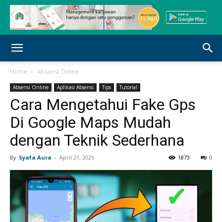
Home
Absensi Online
Absensi Online
Aplikasi Absensi
Tips
Tutorial
Cara Mengetahui Fake Gps
Di Google Maps Mudah
dengan Teknik Sederhana
By
Syafa Aura
-
April 21, 2025
1873
0