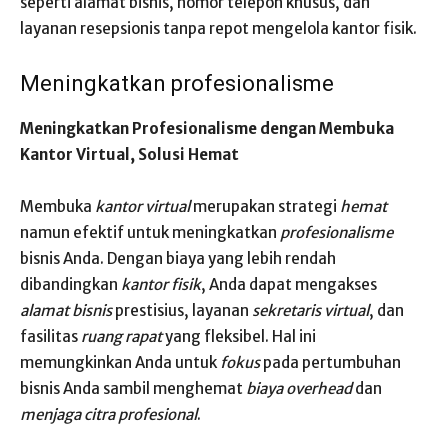
seperti alamat bisnis, nomor telepon khusus, dan
layanan resepsionis tanpa repot mengelola kantor fisik.
Meningkatkan profesionalisme
Meningkatkan Profesionalisme dengan Membuka
Kantor Virtual, Solusi Hemat
Membuka
kantor virtual
merupakan strategi
hemat
namun efektif untuk meningkatkan
profesionalisme
bisnis Anda. Dengan biaya yang lebih rendah
dibandingkan
kantor fisik
, Anda dapat mengakses
alamat bisnis
prestisius, layanan
sekretaris virtual
, dan
fasilitas
ruang rapat
yang fleksibel. Hal ini
memungkinkan Anda untuk
fokus
pada pertumbuhan
bisnis Anda sambil menghemat
biaya overhead
dan
menjaga citra profesional
.