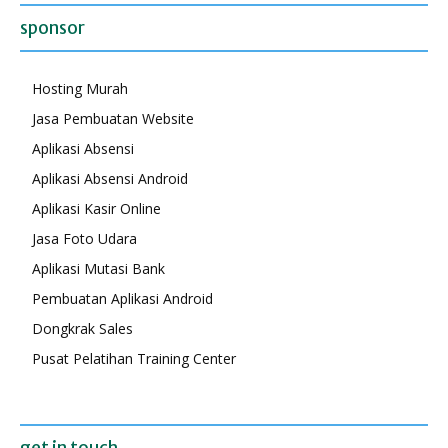
sponsor
Hosting Murah
Jasa Pembuatan Website
Aplikasi Absensi
Aplikasi Absensi Android
Aplikasi Kasir Online
Jasa Foto Udara
Aplikasi Mutasi Bank
Pembuatan Aplikasi Android
Dongkrak Sales
Pusat Pelatihan Training Center