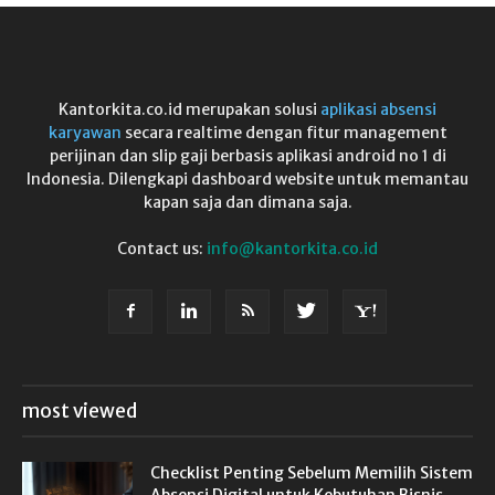
Kantorkita.co.id merupakan solusi
aplikasi absensi
karyawan
secara realtime dengan fitur management
perijinan dan slip gaji berbasis aplikasi android no 1 di
Indonesia. Dilengkapi dashboard website untuk memantau
kapan saja dan dimana saja.
Contact us:
info@kantorkita.co.id
most viewed
Checklist Penting Sebelum Memilih Sistem