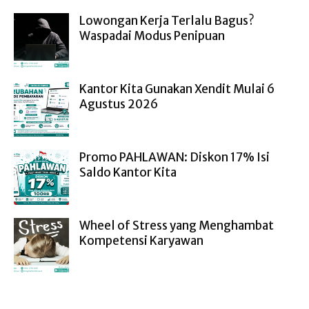
Lowongan Kerja Terlalu Bagus?
Waspadai Modus Penipuan
Kantor Kita Gunakan Xendit Mulai 6
Agustus 2026
Promo PAHLAWAN: Diskon 17% Isi
Saldo Kantor Kita
Wheel of Stress yang Menghambat
Kompetensi Karyawan