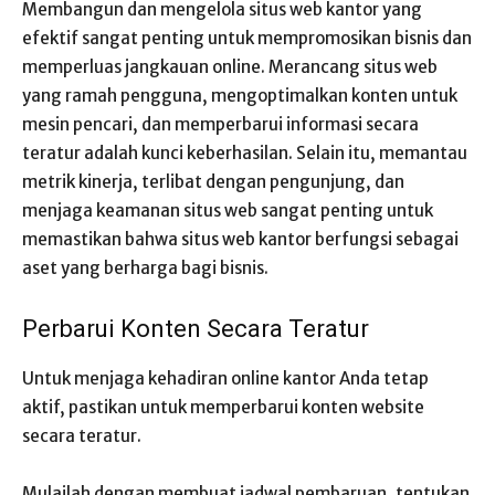
Membangun dan mengelola situs web kantor yang
efektif sangat penting untuk mempromosikan bisnis dan
memperluas jangkauan online. Merancang situs web
yang ramah pengguna, mengoptimalkan konten untuk
mesin pencari, dan memperbarui informasi secara
teratur adalah kunci keberhasilan. Selain itu, memantau
metrik kinerja, terlibat dengan pengunjung, dan
menjaga keamanan situs web sangat penting untuk
memastikan bahwa situs web kantor berfungsi sebagai
aset yang berharga bagi bisnis.
Perbarui Konten Secara Teratur
Untuk menjaga kehadiran online kantor Anda tetap
aktif, pastikan untuk memperbarui konten website
secara teratur.
Mulailah dengan membuat jadwal pembaruan, tentukan