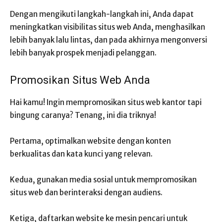
Dengan mengikuti langkah-langkah ini, Anda dapat
meningkatkan visibilitas situs web Anda, menghasilkan
lebih banyak lalu lintas, dan pada akhirnya mengonversi
lebih banyak prospek menjadi pelanggan.
Promosikan Situs Web Anda
Hai kamu! Ingin mempromosikan situs web kantor tapi
bingung caranya? Tenang, ini dia triknya!
Pertama, optimalkan website dengan konten
berkualitas dan kata kunci yang relevan.
Kedua, gunakan media sosial untuk mempromosikan
situs web dan berinteraksi dengan audiens.
Ketiga, daftarkan website ke mesin pencari untuk