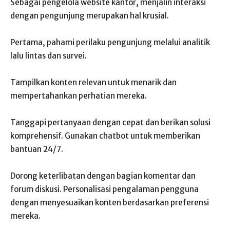
Sebagai pengelola website kantor, menjalin interaksi
dengan pengunjung merupakan hal krusial.
Pertama, pahami perilaku pengunjung melalui analitik
lalu lintas dan survei.
Tampilkan konten relevan untuk menarik dan
mempertahankan perhatian mereka.
Tanggapi pertanyaan dengan cepat dan berikan solusi
komprehensif. Gunakan chatbot untuk memberikan
bantuan 24/7.
Dorong keterlibatan dengan bagian komentar dan
forum diskusi. Personalisasi pengalaman pengguna
dengan menyesuaikan konten berdasarkan preferensi
mereka.