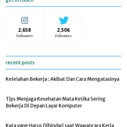
get in touch
2,658
2,506
Followers
Followers
recent posts
Kelelahan Bekerja : Akibat Dan Cara Mengatasinya
Tips Menjaga Kesehatan Mata Ketika Sering
Bekerja Di Depan Layar Komputer
Kata yang Harus Dihindari saat Wawancara Kerja