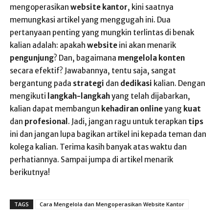
mengoperasikan
website kantor
, kini saatnya
memungkasi artikel yang menggugah ini. Dua
pertanyaan penting yang mungkin terlintas di benak
kalian adalah: apakah
website
ini akan menarik
pengunjung
? Dan, bagaimana
mengelola
konten
secara efektif? Jawabannya, tentu saja, sangat
bergantung pada
strategi
dan
dedikasi
kalian. Dengan
mengikuti
langkah-langkah
yang telah dijabarkan,
kalian dapat membangun
kehadiran online
yang
kuat
dan
profesional
. Jadi, jangan ragu untuk terapkan
tips
ini dan jangan lupa bagikan artikel ini kepada teman dan
kolega kalian. Terima kasih banyak atas waktu dan
perhatiannya. Sampai jumpa di artikel menarik
berikutnya!
TAGS
Cara Mengelola dan Mengoperasikan Website Kantor