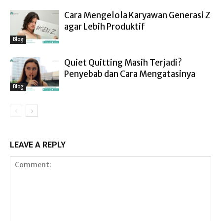
Cara Mengelola Karyawan Generasi Z
agar Lebih Produktif
Blog
Quiet Quitting Masih Terjadi?
Penyebab dan Cara Mengatasinya
Blog
LEAVE A REPLY