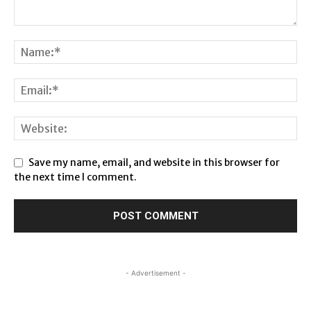
Save my name, email, and website in this browser for
the next time I comment.
- Advertisement -