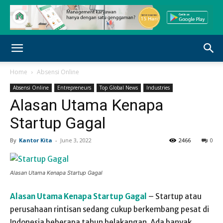
Home
Absensi Online
Absensi Online
Entrepreneurs
Top Global News
Industries
Alasan Utama Kenapa
Startup Gagal
By
Kantor Kita
-
June 3, 2022
2466
0
Alasan Utama Kenapa Startup Gagal
Alasan Utama Kenapa Startup Gagal
–
Startup atau
perusahaan rintisan sedang cukup berkembang pesat di
Indonesia beberapa tahun belakangan. Ada banyak