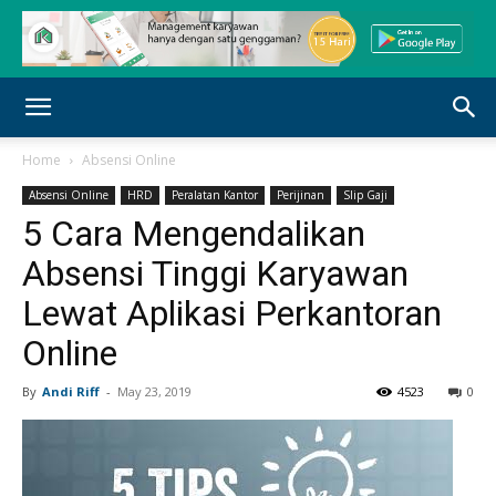
Home
Absensi Online
Absensi Online
HRD
Peralatan Kantor
Perijinan
Slip Gaji
5 Cara Mengendalikan
Absensi Tinggi Karyawan
Lewat Aplikasi Perkantoran
Online
By
Andi Riff
-
May 23, 2019
4523
0