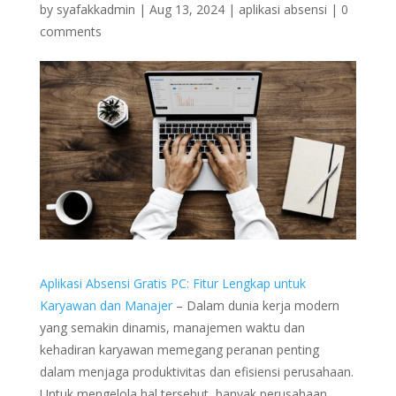
by
syafakkadmin
|
Aug 13, 2024
|
aplikasi absensi
|
0
comments
Aplikasi Absensi Gratis PC: Fitur Lengkap untuk
Karyawan dan Manajer
– Dalam dunia kerja modern
yang semakin dinamis, manajemen waktu dan
kehadiran karyawan memegang peranan penting
dalam menjaga produktivitas dan efisiensi perusahaan.
Untuk mengelola hal tersebut, banyak perusahaan