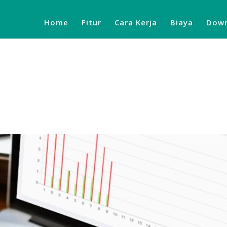
Home
Fitur
Cara Kerja
Biaya
Down