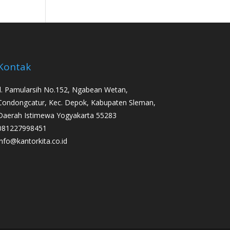
Kontak
Jl. Pamularsih No.152, Ngabean Wetan,
Condongcatur, Kec. Depok, Kabupaten Sleman,
Daerah Istimewa Yogyakarta 55283
081227998451
info@kantorkita.co.id