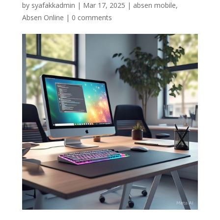
by
syafakkadmin
|
Mar 17, 2025
|
absen mobile
,
Absen Online
|
0 comments