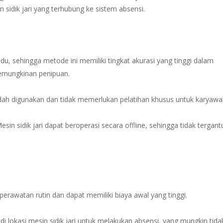
sidik jari yang terhubung ke sistem absensi.
dividu, sehingga metode ini memiliki tingkat akurasi yang tinggi dalam
kemungkinan penipuan.
mudah digunakan dan tidak memerlukan pelatihan khusus untuk karyawa
Mesin sidik jari dapat beroperasi secara offline, sehingga tidak tergan
 perawatan rutin dan dapat memiliki biaya awal yang tinggi.
di lokasi mesin sidik jari untuk melakukan absensi, yang mungkin tida