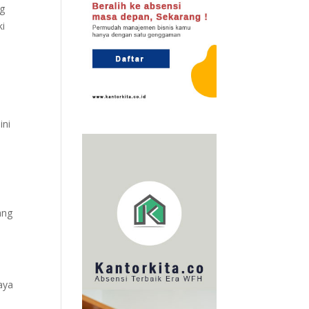
ng
ki
ini
ang
aya