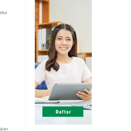
reka
lukan