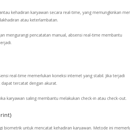
antau kehadiran karyawan secara real-time, yang memungkinkan me
idakhadiran atau keterlambatan.
gan mengurangi pencatatan manual, absensi real-time membantu
erjadi.
sensi real-time memerlukan koneksi internet yang stabil. Jika terjadi
 dapat tercatat dengan akurat.
 jika karyawan saling membantu melakukan check-in atau check-out.
rint)
ogi biometrik untuk mencatat kehadiran karyawan. Metode ini memer