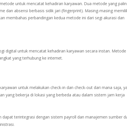
metode untuk mencatat kehadiran karyawan. Dua metode yang pali
 dan absensi berbasis sidik jari (fingerprint). Masing-masing memili
i akan membahas perbandingan kedua metode ini dari segi akurasi dan
gi digital untuk mencatat kehadiran karyawan secara instan. Metode 
ngkat yang terhubung ke internet.
karyawan untuk melakukan check-in dan check-out dari mana saja, y
n yang bekerja di lokasi yang berbeda atau dalam sistem jam kerja
an dapat terintegrasi dengan sistem payroll dan manajemen sumber d
istrasi.