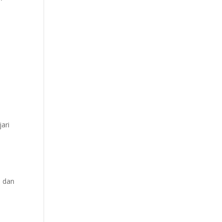
n
ari
, dan