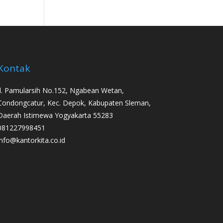
Kontak
Jl. Pamularsih No.152, Ngabean Wetan,
Condongcatur, Kec. Depok, Kabupaten Sleman,
Daerah Istimewa Yogyakarta 55283
081227998451
info@kantorkita.co.id