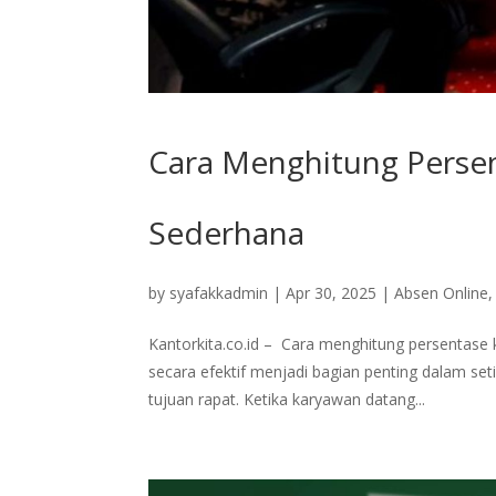
Cara Menghitung Perse
Sederhana
by
syafakkadmin
|
Apr 30, 2025
|
Absen Online
​Kantorkita.co.id – Cara menghitung persentase
secara efektif menjadi bagian penting dalam se
tujuan rapat. Ketika karyawan datang...