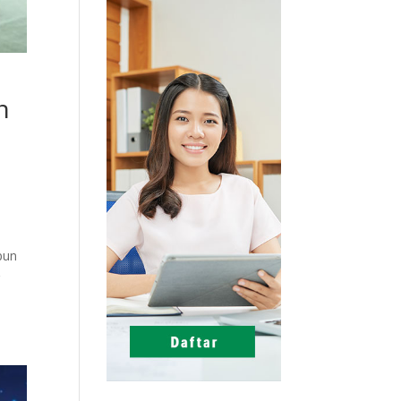
n
pun
g