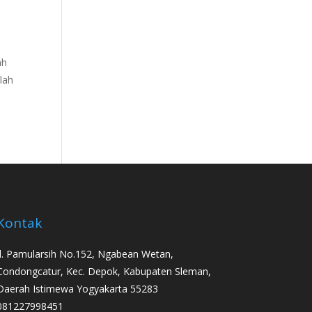
ah
lah
Kontak
Jl. Pamularsih No.152, Ngabean Wetan,
Condongcatur, Kec. Depok, Kabupaten Sleman,
Daerah Istimewa Yogyakarta 55283
081227998451