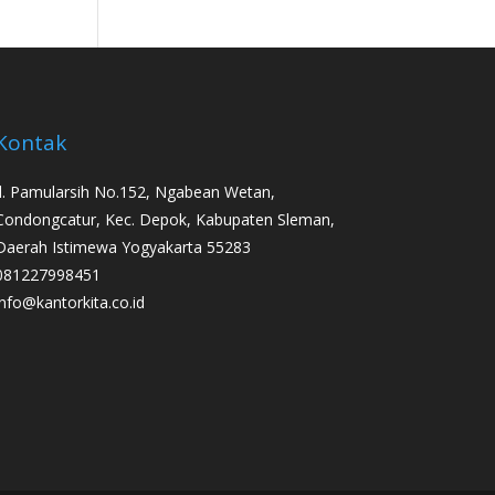
Kontak
Jl. Pamularsih No.152, Ngabean Wetan,
Condongcatur, Kec. Depok, Kabupaten Sleman,
Daerah Istimewa Yogyakarta 55283
081227998451
info@kantorkita.co.id