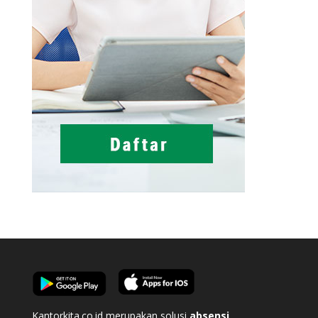
Kantorkita.co.id merupakan solusi
absensi