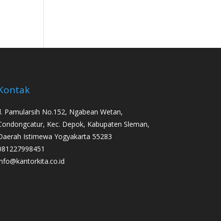
Kontak
Jl. Pamularsih No.152, Ngabean Wetan,
Condongcatur, Kec. Depok, Kabupaten Sleman,
Daerah Istimewa Yogyakarta 55283
081227998451
info@kantorkita.co.id