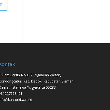
Kontak
Jl. Pamularsih No.152, Ngabean Wetan,
Condongcatur, Kec. Depok, Kabupaten Sleman,
Daerah Istimewa Yogyakarta 55283
081227998451
info@kantorkita.co.id