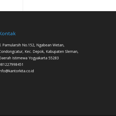
Kontak
Jl. Pamularsih No.152, Ngabean Wetan,
Condongcatur, Kec. Depok, Kabupaten Sleman,
Daerah Istimewa Yogyakarta 55283
081227998451
info@kantorkita.co.id