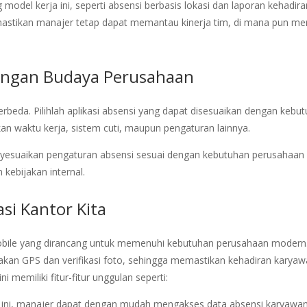
odel kerja ini, seperti absensi berbasis lokasi dan laporan kehadira
emastikan manajer tetap dapat memantau kinerja tim, di mana pun me
engan Budaya Perusahaan
rbeda. Pilihlah aplikasi absensi yang dapat disesuaikan dengan kebu
kan waktu kerja, sistem cuti, maupun pengaturan lainnya.
nyesuaikan pengaturan absensi sesuai dengan kebutuhan perusahaan
kebijakan internal.
si Kantor Kita
mobile yang dirancang untuk memenuhi kebutuhan perusahaan modern
akan GPS dan verifikasi foto, sehingga memastikan kehadiran karya
ni memiliki fitur-fitur unggulan seperti:
 ini, manajer dapat dengan mudah mengakses data absensi karyawa