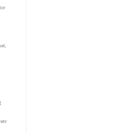
tor
uat,
g
atir