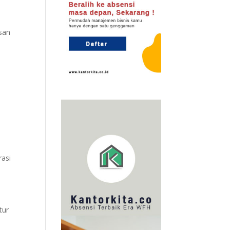
san
rasi
tur