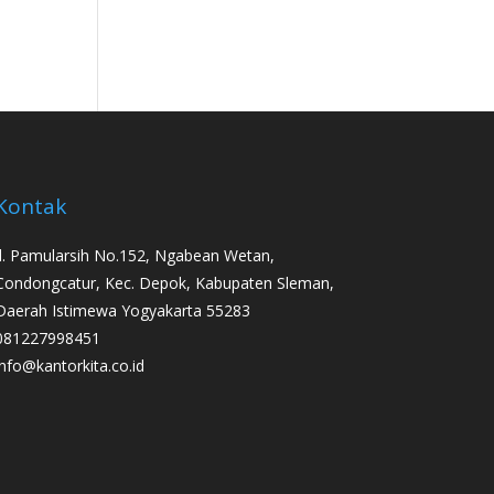
Kontak
Jl. Pamularsih No.152, Ngabean Wetan,
Condongcatur, Kec. Depok, Kabupaten Sleman,
Daerah Istimewa Yogyakarta 55283
081227998451
info@kantorkita.co.id