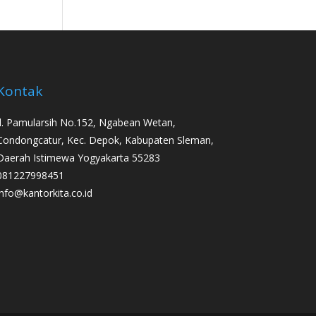
Kontak
Jl. Pamularsih No.152, Ngabean Wetan,
Condongcatur, Kec. Depok, Kabupaten Sleman,
Daerah Istimewa Yogyakarta 55283
081227998451
info@kantorkita.co.id