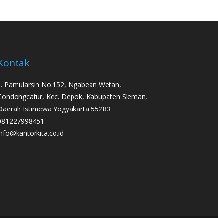
Kontak
Jl. Pamularsih No.152, Ngabean Wetan,
Condongcatur, Kec. Depok, Kabupaten Sleman,
Daerah Istimewa Yogyakarta 55283
081227998451
info@kantorkita.co.id