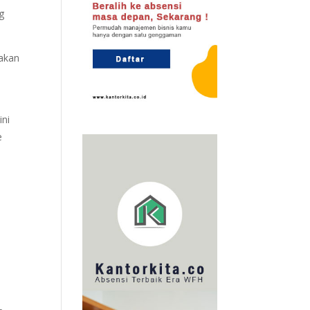
g
nakan
ini
e