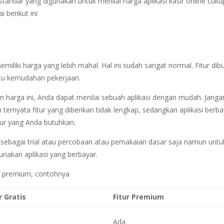
standar yang digunakan untuk menilai harga aplikasi kasir online cuku
 berikut ini
emiliki harga yang lebih mahal. Hal ini sudah sangat normal. Fitur dib
tu kemudahan pekerjaan.
n harga ini, Anda dapat menilai sebuah aplikasi dengan mudah. Janga
 ternyata fitur yang diberikan tidak lengkap, sedangkan aplikasi berb
ur yang Anda butuhkan.
 sebagai trial atau percobaan atau pemakaian dasar saja namun untu
nakan aplikasi yang berbayar.
ur premium, contohnya
r Gratis
Fitur Premium
Ada