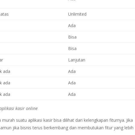
batas
Unlimited
Ada
Bisa
Bisa
ar
Lanjutan
k ada
Ada
k ada
Ada
k ada
Ada
plikasi kasir online
rah suatu aplikasi kasir bisa dilihat dari kelengkapan fiturnya. Jika
namun jika bisnis terus berkembang dan membutukan fitur yang lebih