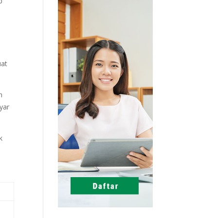
p
uat
n
ayar
k