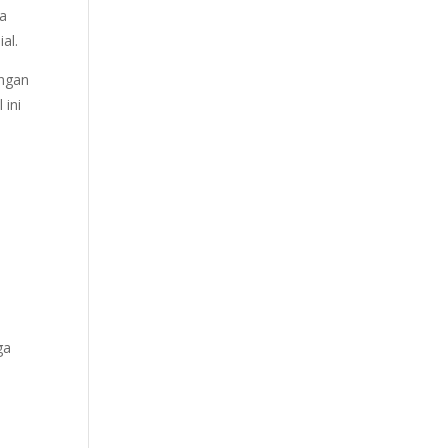
ia
al.
engan
 ini
h
ga