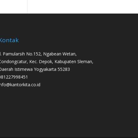
Kontak
Jl. Pamularsih No.152, Ngabean Wetan,
Condongcatur, Kec. Depok, Kabupaten Sleman,
Daerah Istimewa Yogyakarta 55283
081227998451
info@kantorkita.co.id