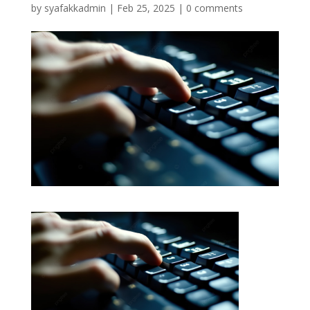
by
syafakkadmin
|
Feb 25, 2025
|
0 comments