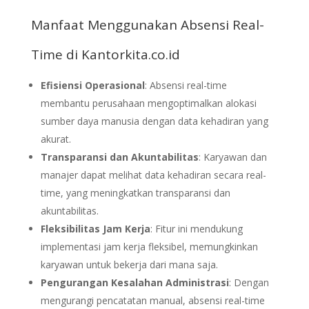
Manfaat Menggunakan Absensi Real-
Time di Kantorkita.co.id
Efisiensi Operasional
: Absensi real-time
membantu perusahaan mengoptimalkan alokasi
sumber daya manusia dengan data kehadiran yang
akurat.
Transparansi dan Akuntabilitas
: Karyawan dan
manajer dapat melihat data kehadiran secara real-
time, yang meningkatkan transparansi dan
akuntabilitas.
Fleksibilitas Jam Kerja
: Fitur ini mendukung
implementasi jam kerja fleksibel, memungkinkan
karyawan untuk bekerja dari mana saja.
Pengurangan Kesalahan Administrasi
: Dengan
mengurangi pencatatan manual, absensi real-time