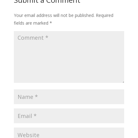
Your email address will not be published.
Required
fields are marked
*