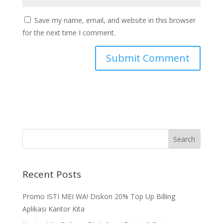
Save my name, email, and website in this browser
for the next time I comment.
Recent Posts
Promo ISTI MEI WA! Diskon 20% Top Up Billing
Aplikasi Kantor Kita