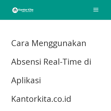
Cara Menggunakan
Absensi Real-Time di
Aplikasi
Kantorkita.co.id