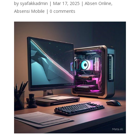
by
syafakkadmin
|
Mar 17, 2025
|
Absen Online
,
Absensi Mobile
|
0 comments