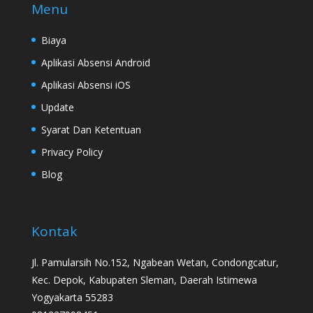
Menu
Biaya
Aplikasi Absensi Android
Aplikasi Absensi iOS
Update
Syarat Dan Ketentuan
Privacy Policy
Blog
Kontak
Jl. Pamularsih No.152, Ngabean Wetan, Condongcatur,
Kec. Depok, Kabupaten Sleman, Daerah Istimewa
Yogyakarta 55283