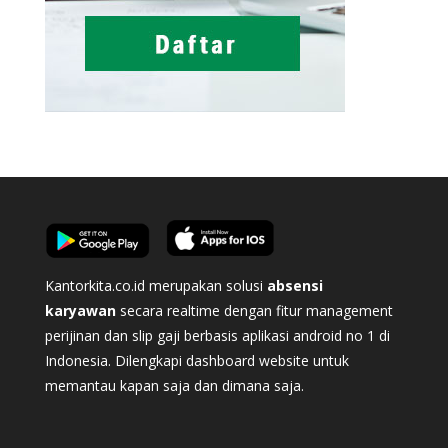
Kantorkita.co.id merupakan solusi
absensi
karyawan
secara realtime dengan fitur management
perijinan dan slip gaji berbasis aplikasi android no 1 di
Indonesia. Dilengkapi dashboard website untuk
memantau kapan saja dan dimana saja.