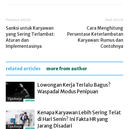
Previous article
Next article
Sanksi untuk Karyawan
Cara Menghitung
yang Sering Terlambat:
Persentase Keterlambatan
Aturan dan
Karyawan: Rumus dan
Implementasinya
Contohnya
related articles
more from author
Lowongan Kerja Terlalu Bagus?
Waspadai Modus Penipuan
Tips Kerja
Kenapa Karyawan Lebih Sering Telat
di Hari Senin? Ini Fakta HR yang
Jarang Disadari
Tips Kerja