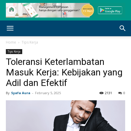
Home
Tips Kerja
Tips Kerja
Toleransi Keterlambatan
Masuk Kerja: Kebijakan yang
Adil dan Efektif
By
Syafa Aura
-
February 5, 2025
2131
0