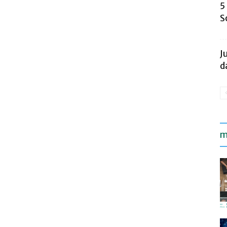
5
S
J
d
m