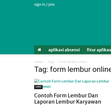
sign in / join
Aplikasi
Absensi
Android
Untuk
Karyawan
aplikasi absensi
fitur aplika
Home
Tags
Form lembur online
Tag: form lembur onlin
HRD
Contoh Form Lembur Dan
Laporan Lembur Karyawan