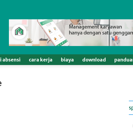
si absensi
cara kerja
biaya
download
pandua
e
s