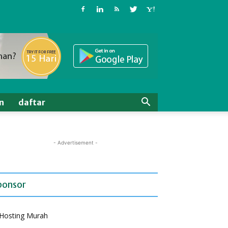
n
daftar
- Advertisement -
ponsor
Hosting Murah