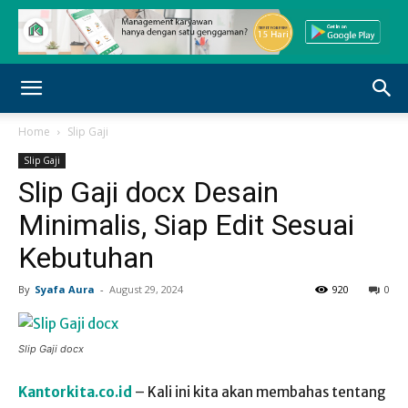
Home
Slip Gaji
Slip Gaji
Slip Gaji docx Desain
Minimalis, Siap Edit Sesuai
Kebutuhan
By
Syafa Aura
-
August 29, 2024
920
0
Slip Gaji docx
Kantorkita.co.id
– Kali ini kita akan membahas tentang