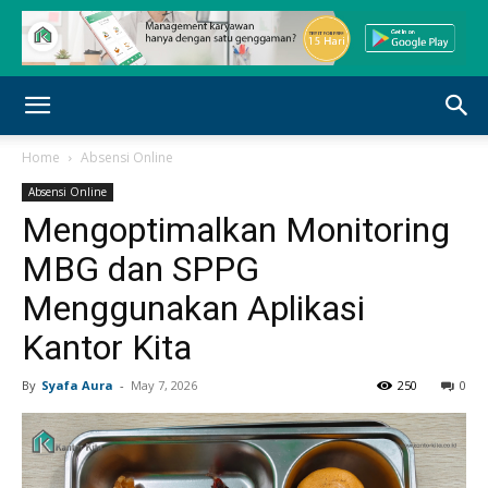
Home
Absensi Online
Absensi Online
Mengoptimalkan Monitoring
MBG dan SPPG
Menggunakan Aplikasi
Kantor Kita
By
Syafa Aura
-
May 7, 2026
250
0