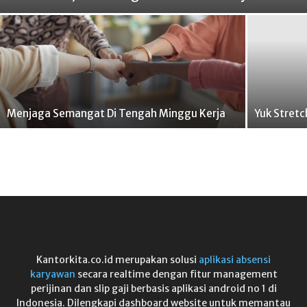
Menjaga Semangat Di Tengah Minggu Kerja
Yuk Stretc
Kantorkita.co.id merupakan solusi
aplikasi absensi
karyawan
secara realtime dengan fitur management
perijinan dan slip gaji berbasis aplikasi android no 1 di
Indonesia. Dilengkapi dashboard website untuk memantau