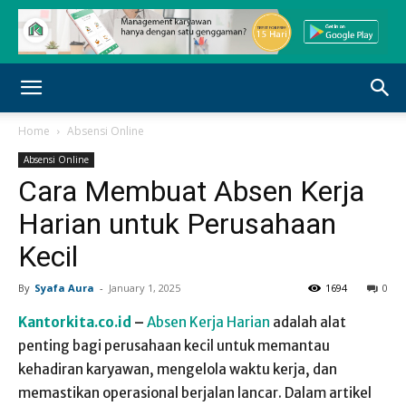
Home
Absensi Online
Absensi Online
Cara Membuat Absen Kerja
Harian untuk Perusahaan
Kecil
By
Syafa Aura
-
January 1, 2025
1694
0
Kantorkita.co.id
–
Absen Kerja Harian
adalah alat
penting bagi perusahaan kecil untuk memantau
kehadiran karyawan, mengelola waktu kerja, dan
memastikan operasional berjalan lancar. Dalam artikel