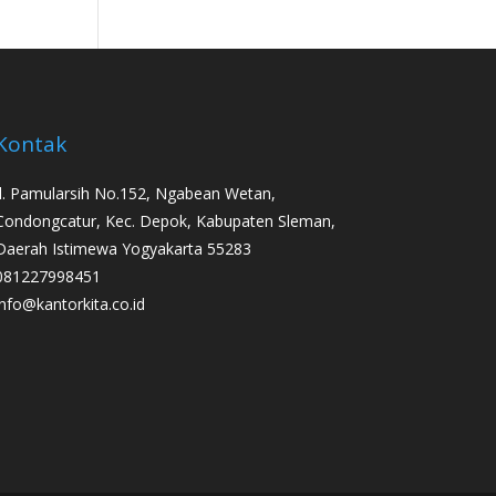
Kontak
Jl. Pamularsih No.152, Ngabean Wetan,
Condongcatur, Kec. Depok, Kabupaten Sleman,
Daerah Istimewa Yogyakarta 55283
081227998451
info@kantorkita.co.id