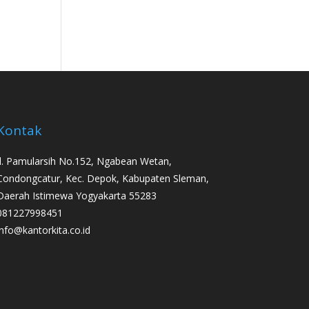
Kontak
Jl. Pamularsih No.152, Ngabean Wetan,
Condongcatur, Kec. Depok, Kabupaten Sleman,
Daerah Istimewa Yogyakarta 55283
081227998451
info@kantorkita.co.id