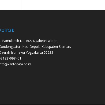
Kontak
Jl. Pamularsih No.152, Ngabean Wetan,
Condongcatur, Kec. Depok, Kabupaten Sleman,
Daerah Istimewa Yogyakarta 55283
081227998451
info@kantorkita.co.id