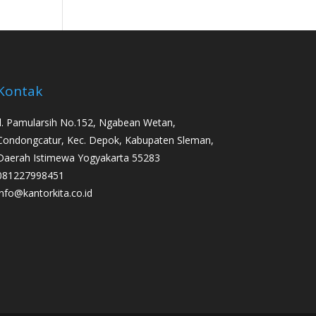
Kontak
Jl. Pamularsih No.152, Ngabean Wetan,
Condongcatur, Kec. Depok, Kabupaten Sleman,
Daerah Istimewa Yogyakarta 55283
081227998451
info@kantorkita.co.id