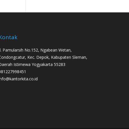
Kontak
Jl. Pamularsih No.152, Ngabean Wetan,
Condongcatur, Kec. Depok, Kabupaten Sleman,
Daerah Istimewa Yogyakarta 55283
081227998451
info@kantorkita.co.id