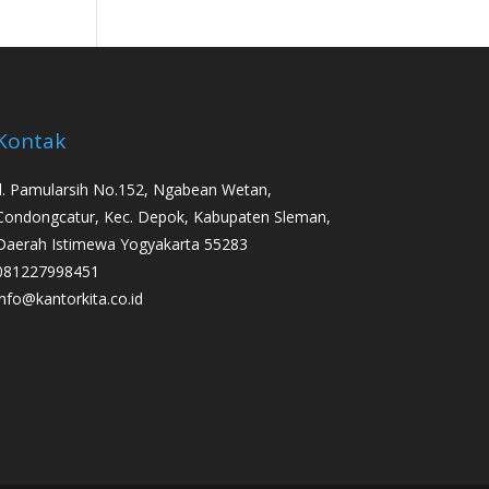
Kontak
Jl. Pamularsih No.152, Ngabean Wetan,
Condongcatur, Kec. Depok, Kabupaten Sleman,
Daerah Istimewa Yogyakarta 55283
081227998451
info@kantorkita.co.id