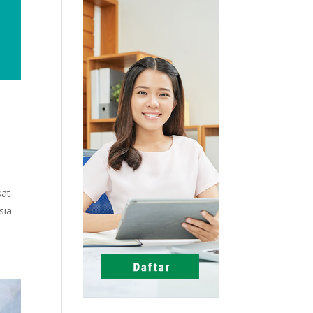
sat
sia