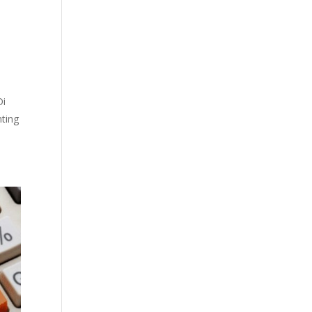
Di
nting