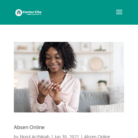
Absen Online
by
Nurul Arzhikiah
|
Jun 30, 2021
|
Absen Online