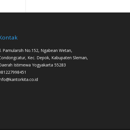
Kontak
Jl. Pamularsih No.152, Ngabean Wetan,
Condongcatur, Kec. Depok, Kabupaten Sleman,
Daerah Istimewa Yogyakarta 55283
081227998451
info@kantorkita.co.id