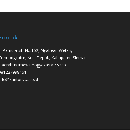
Kontak
Jl. Pamularsih No.152, Ngabean Wetan,
Condongcatur, Kec. Depok, Kabupaten Sleman,
Daerah Istimewa Yogyakarta 55283
081227998451
info@kantorkita.co.id