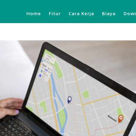
Home
Fitur
Cara Kerja
Biaya
Down