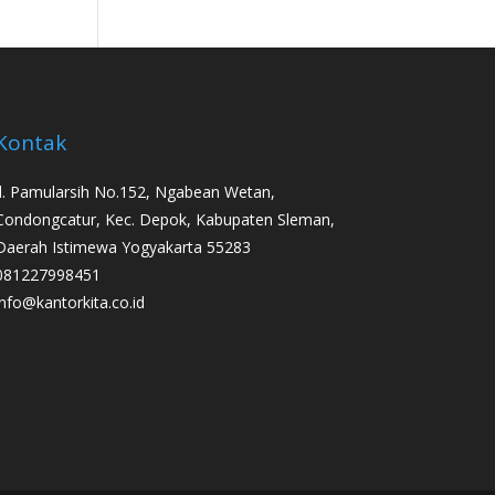
Kontak
Jl. Pamularsih No.152, Ngabean Wetan,
Condongcatur, Kec. Depok, Kabupaten Sleman,
Daerah Istimewa Yogyakarta 55283
081227998451
info@kantorkita.co.id