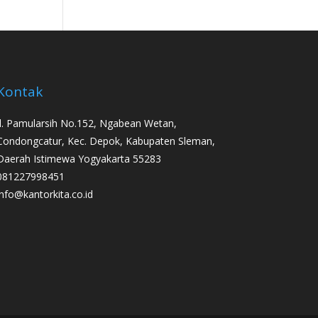
Kontak
Jl. Pamularsih No.152, Ngabean Wetan,
Condongcatur, Kec. Depok, Kabupaten Sleman,
Daerah Istimewa Yogyakarta 55283
081227998451
info@kantorkita.co.id