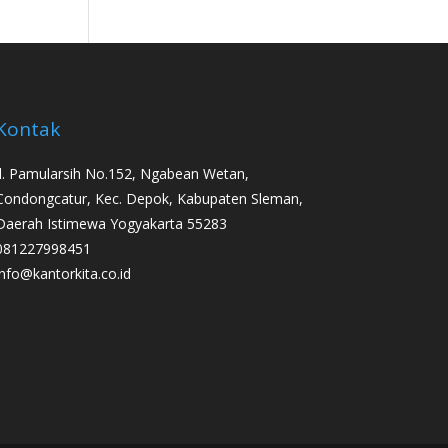
Kontak
Jl. Pamularsih No.152, Ngabean Wetan,
Condongcatur, Kec. Depok, Kabupaten Sleman,
Daerah Istimewa Yogyakarta 55283
081227998451
info@kantorkita.co.id