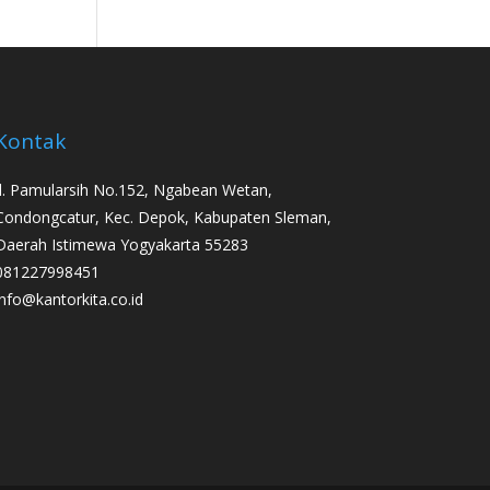
Kontak
Jl. Pamularsih No.152, Ngabean Wetan,
Condongcatur, Kec. Depok, Kabupaten Sleman,
Daerah Istimewa Yogyakarta 55283
081227998451
info@kantorkita.co.id