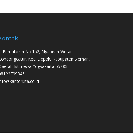
Kontak
Jl. Pamularsih No.152, Ngabean Wetan,
Condongcatur, Kec. Depok, Kabupaten Sleman,
Daerah Istimewa Yogyakarta 55283
081227998451
info@kantorkita.co.id