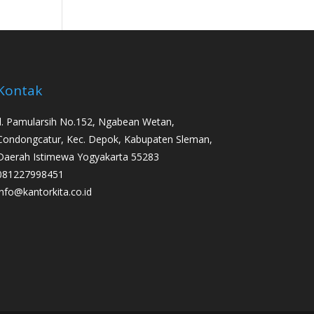
Kontak
Jl. Pamularsih No.152, Ngabean Wetan,
Condongcatur, Kec. Depok, Kabupaten Sleman,
Daerah Istimewa Yogyakarta 55283
081227998451
info@kantorkita.co.id