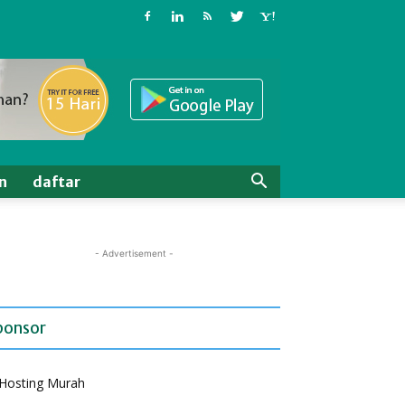
n
daftar
- Advertisement -
ponsor
Hosting Murah