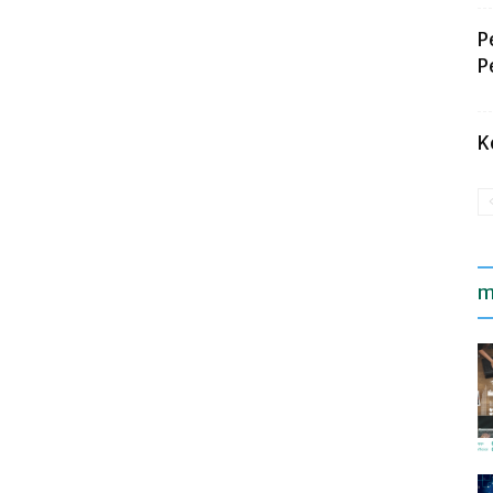
P
P
K
m