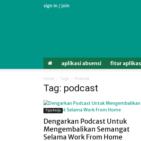
sign in / join
Aplikasi
Absensi
Android
Untuk
Karyawan
aplikasi absensi
fitur aplika
Home
Tags
Podcast
Tag: podcast
Tips Kerja
Dengarkan Podcast Untuk
Mengembalikan Semangat
Selama Work From Home