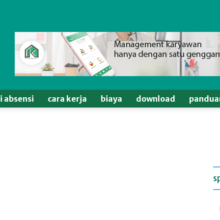
si absensi
cara kerja
biaya
download
pandua
s